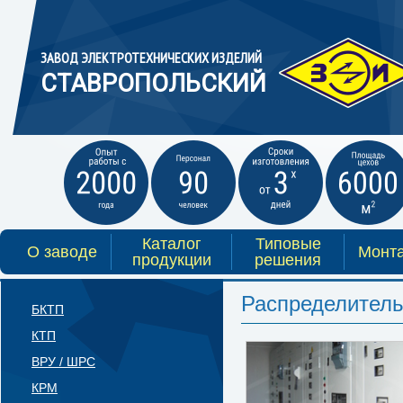
ЗАВОД ЭЛЕКТРОТЕХНИЧЕСКИХ ИЗДЕЛИЙ
СТАВРОПОЛЬСКИЙ
Каталог
Типовые
О заводе
Монт
продукции
решения
Распределитель
БКТП
КТП
ВРУ / ШРС
КРМ