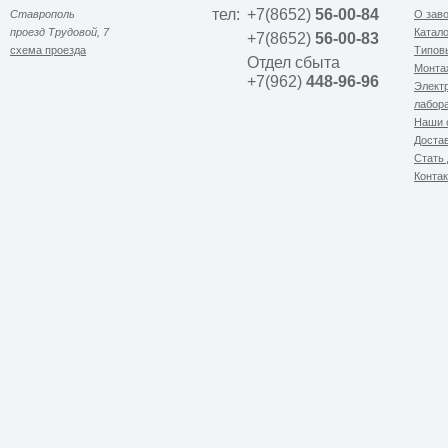
тел:
+7(8652)
56-00-84
Ставрополь
О зав
проезд Трудовой, 7
Катало
+7(8652)
56-00-83
схема проезда
Типов
Отдел сбыта
Монта
+7(962)
448-96-96
Элект
лабор
Наши 
Доста
Cтать
Конта